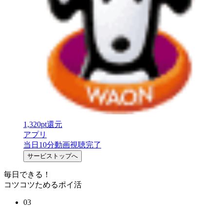
1,320
pt
還元
2
アプリ
当日10分動画視聴完了
サービストップへ
毎日できる！
コツコツためるポイ活
03