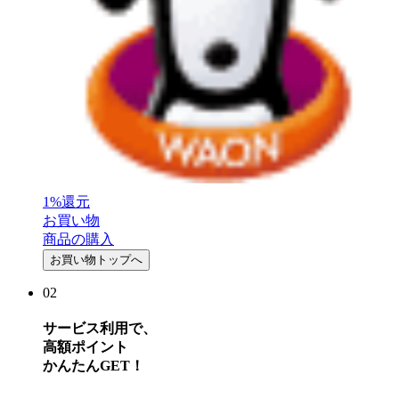
1
%
還元
1
お買い物
商品の購入
お買い物トップへ
02
サービス利用
で、
高額ポイント
かんたん
GET
！