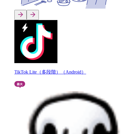
TikTok Lite（多段階）（Android）