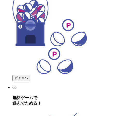
ガチャへ
05
無料ゲーム
で
遊んでためる
！