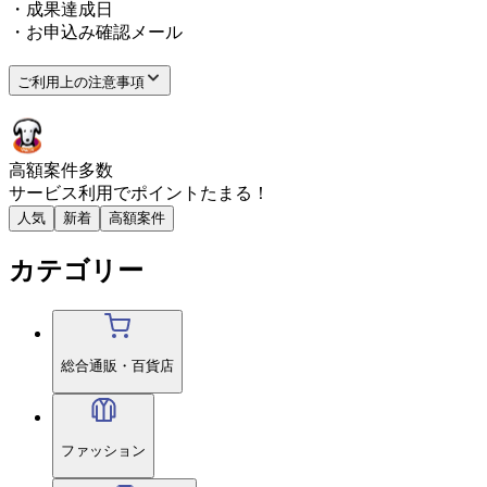
・成果達成日
・お申込み確認メール
ご利用上の注意事項
高額案件多数
サービス利用で
ポイント
たまる！
人気
新着
高額案件
カテゴリー
総合通販・百貨店
ファッション