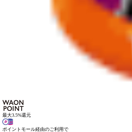
最大
3.5
%
還元
ポイントモール経由のご利用で