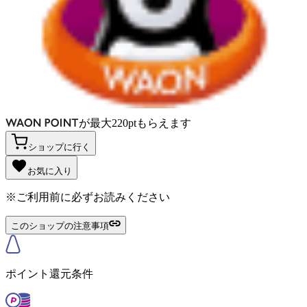
が
最大
220
pt
もらえます
ショップに行く
お気に入り
※ご利用前に必ずお読みください
このショップの注意事項
ポイント還元条件