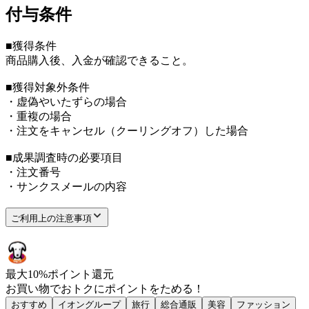
付与条件
■獲得条件
商品購入後、入金が確認できること。
■獲得対象外条件
・虚偽やいたずらの場合
・重複の場合
・注文をキャンセル（クーリングオフ）した場合
■成果調査時の必要項目
・注文番号
・サンクスメールの内容
ご利用上の注意事項
最大
10
%
ポイント還元
お買い物で
おトク
に
ポイント
をためる！
おすすめ
イオングループ
旅行
総合通販
美容
ファッション