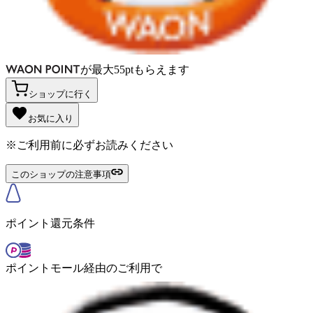
が
最大
55
pt
もらえます
ショップに行く
お気に入り
※ご利用前に必ずお読みください
このショップの注意事項
ポイント還元条件
ポイントモール経由のご利用で