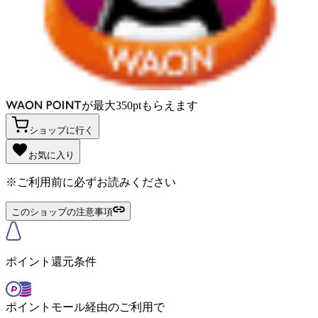
が
最大
350
pt
もらえます
ショップに行く
お気に入り
※ご利用前に必ずお読みください
このショップの注意事項
ポイント還元条件
ポイントモール経由のご利用で