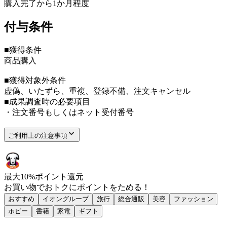
購入完了から1か月程度
付与条件
■獲得条件
商品購入
■獲得対象外条件
虚偽、いたずら、重複、登録不備、注文キャンセル
■成果調査時の必要項目
・注文番号もしくはネット受付番号
ご利用上の注意事項
最大
10
%
ポイント還元
お買い物で
おトク
に
ポイント
をためる！
おすすめ
イオングループ
旅行
総合通販
美容
ファッション
ホビー
書籍
家電
ギフト