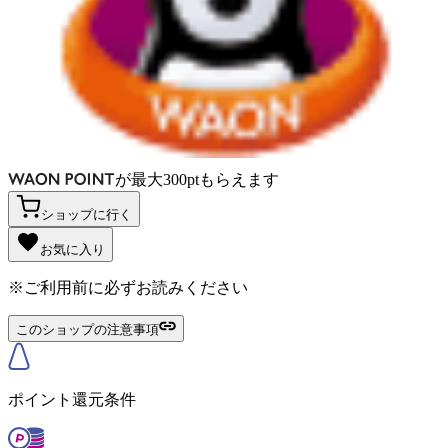
が
最大
300
pt
もらえます
ショップに行く
お気に入り
※ご利用前に必ずお読みください
このショップの注意事項
ポイント還元条件