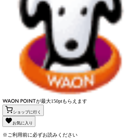
が
最大
150
pt
もらえます
ショップに行く
お気に入り
※ご利用前に必ずお読みください