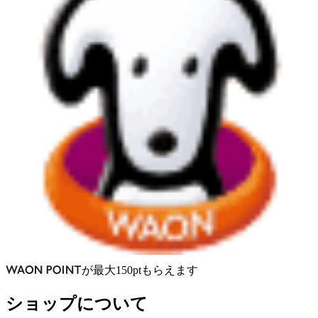
が
最大
150
pt
もらえます
ショップについて