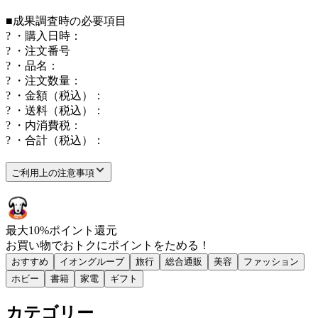
■成果調査時の必要項目
? ・購入日時：
? ・注文番号
? ・品名：
? ・注文数量：
? ・金額（税込）：
? ・送料（税込）：
? ・内消費税：
? ・合計（税込）：
ご利用上の注意事項
最大
10
%
ポイント還元
お買い物で
おトク
に
ポイント
をためる！
おすすめ
イオングループ
旅行
総合通販
美容
ファッション
ホビー
書籍
家電
ギフト
カテゴリー